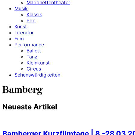
Marionettentheater
Musik
Klassik
Pop
Kunst
Literatur
Film
Performance
Ballett
Tanz
Kleinkunst
Circus
Sehenswürdigkeiten
Bamberg
Neueste Artikel
Bamberger Kurzfilmtage | 8.-28.03.2