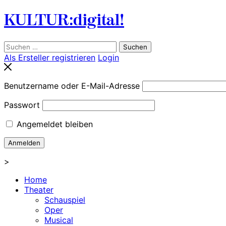
Skip
KULTUR:digital!
to
content
Suchen
nach:
Als Ersteller registrieren
Login
Benutzername oder E-Mail-Adresse
Passwort
Angemeldet bleiben
>
Home
Theater
Schauspiel
Oper
Musical