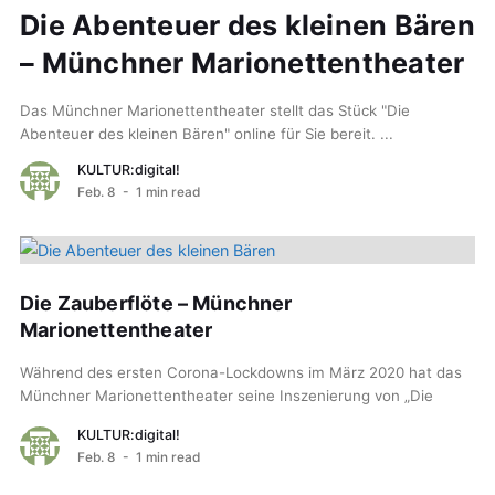
Die Abenteuer des kleinen Bären
– Münchner Marionettentheater
Das Münchner Marionettentheater stellt das Stück "Die
Abenteuer des kleinen Bären" online für Sie bereit. ...
KULTUR:digital!
Feb. 8
- 1 min read
Die Zauberflöte – Münchner
Marionettentheater
Während des ersten Corona-Lockdowns im März 2020 hat das
Münchner Marionettentheater seine Inszenierung von „Die
Zauberflöte“ (Wolfgang Amadeus Mozart) als „Live-on-Tape“
KULTUR:digital!
veröffentlicht. Dieses Video ist...
Feb. 8
- 1 min read