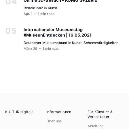
Online 3D-Besuch – KÖNIG GALERIE
Redaktion2
in
Kunst
Apr. 1
- 1 min read
Internationaler Museumstag
#MuseenEntdecken | 16.05.2021
Deutscher Museumsbund
in
Kunst
,
Sehenswürdigkeiten
März 29
- 1 min read
KULTUR:digital!
Informationen
Für Künstler &
Veranstalter
Über uns
Anleitung