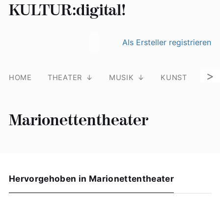
KULTUR:digital!
Suchen nach:
Skip
Als Ersteller registrieren
to
content
>
HOME
THEATER
MUSIK
KUNST
LIT
Marionettentheater
Hervorgehoben in Marionettentheater