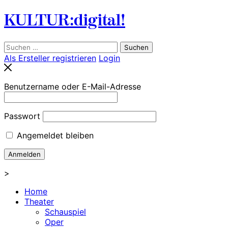
Skip
KULTUR:digital!
to
content
Suchen
nach:
Als Ersteller registrieren
Login
Benutzername oder E-Mail-Adresse
Passwort
Angemeldet bleiben
>
Home
Theater
Schauspiel
Oper