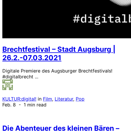
Brechtfestival – Stadt Augsburg |
26.2.-07.03.2021
Digitale Premiere des Augsburger Brechtfestivals!
#digitalbrecht ...
KULTUR:digital!
in
Film
,
Literatur
,
Pop
Feb. 8
- 1 min read
Die Abenteuer des kleinen Bären –