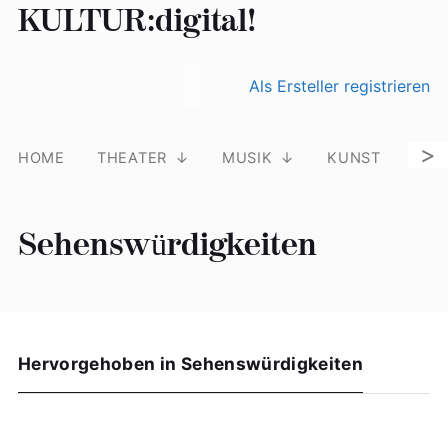
KULTUR:digital!
Suchen nach:
Skip
Als Ersteller registrieren
to
content
>
HOME
THEATER
MUSIK
KUNST
LIT
Sehenswürdigkeiten
Hervorgehoben in Sehenswürdigkeiten