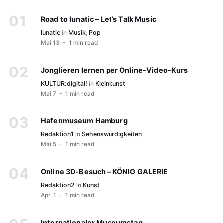
Road to lunatic – Let’s Talk Music
lunatic
in
Musik
,
Pop
Mai 13
- 1 min read
Jonglieren lernen per Online-Video-Kurs
KULTUR:digital!
in
Kleinkunst
Mai 7
- 1 min read
Hafenmuseum Hamburg
Redaktion1
in
Sehenswürdigkeiten
Mai 5
- 1 min read
Online 3D-Besuch – KÖNIG GALERIE
Redaktion2
in
Kunst
Apr. 1
- 1 min read
Internationaler Museumstag